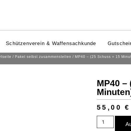
Schützenverein & Waffensachkunde
Gutschei
rtseite
/
Paket selbst zusammenstellen
/ MP40 – (25 Schuss = 15 Minu
MP40 – 
Minuten
55,00
€
A