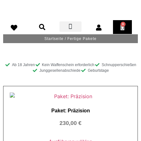
0
>>Fertige Pakete<<
Schützenverein & Waffensachkunde
Startseite
/ Fertige Pakete
Ab 18 Jahren
Kein Waffenschein erforderlich
Schnupperschießen
Junggesellenabschiede
Geburtstage
Paket: Präzision
230,00
€