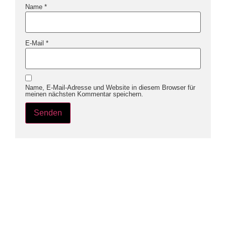
Name
*
E-Mail
*
Name, E-Mail-Adresse und Website in diesem Browser für
meinen nächsten Kommentar speichern.
Service
Kategorien
Impressum
Fertige Pakete
Datenschutz
Gutscheine
Widerruf
Shop