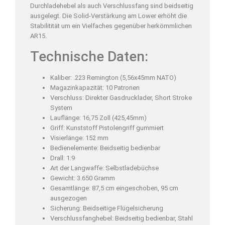
Durchladehebel als auch Verschlussfang sind beidseitig
ausgelegt. Die Solid-Verstärkung am Lower erhöht die
Stabilitität um ein Vielfaches gegenüber herkömmlichen
AR15.
Technische Daten:
Kaliber: .223 Remington (5,56x45mm NATO)
Magazinkapazität: 10 Patronen
Verschluss: Direkter Gasdrucklader, Short Stroke
System
Lauflänge: 16,75 Zoll (425,45mm)
Griff: Kunststoff Pistolengriff gummiert
Visierlänge: 152 mm
Bedienelemente: Beidseitig bedienbar
Drall: 1:9
Art der Langwaffe: Selbstladebüchse
Gewicht: 3.650 Gramm
Gesamtlänge: 87,5 cm eingeschoben, 95 cm
ausgezogen
Sicherung: Beidseitige Flügelsicherung
Verschlussfanghebel: Beidseitig bedienbar, Stahl