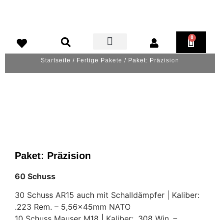
0
>>Fertige Pakete<<
Schützenverein & Waffensachkunde
Startseite
/
Fertige Pakete
/ Paket: Präzision
Paket: Präzision
60 Schuss
30 Schuss AR15 auch mit Schalldämpfer | Kaliber:
.223 Rem. – 5,56x45mm NATO
10 Schuss Mauser M18 | Kaliber: .308 Win. –